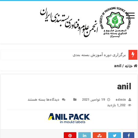
برگزاری دوره آموزش بسته بندی
خانه
/
anil
anil
برای
admin
19 نوامبر, 2021
دیدگاه‌ها
بسته هستند
anil
1,202 بازدید
a
n
i
l